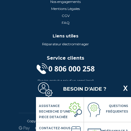
Nos engagements
Mentions Légales
CGV
FAQ
Liens utiles
Réparateur électroménager
Service clients
(Service gratuit + prix d'un appel local)
Lundi au Vendredi de 9h à 18h
BESOIN D'AIDE ?
Contactez-Nous
Suivez-nous
ASSISTANCE
QUESTIONS
RECHERCHE D'UNE
FRÉQUENTES
PIECE DETACHÉE
Copyright© 2020 LSDLP, Tous droits réservés
CONTACTEZ-NOUS