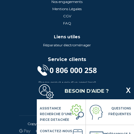
Nos engagements
Mentions Légales
CGV
FAQ
Liens utiles
Réparateur électroménager
Service clients
(Service gratuit + prix d'un appel local)
Lundi au Vendredi de 9h à 18h
BESOIN D'AIDE ?
Contactez-Nous
Suivez-nous
ASSISTANCE
QUESTIONS
RECHERCHE D'UNE
FRÉQUENTES
PIECE DETACHÉE
Copyright© 2020 LSDLP, Tous droits réservés
CONTACTEZ-NOUS