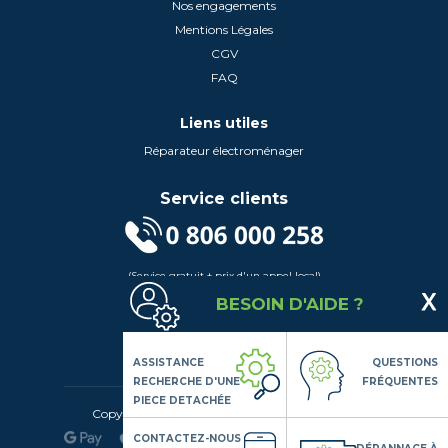
Nos engagements
Mentions Légales
CGV
FAQ
Liens utiles
Réparateur électroménager
Service clients
(Service gratuit + prix d'un appel local)
Lundi au Vendredi de 9h à 18h
BESOIN D'AIDE ?
Contactez-Nous
Suivez-nous
ASSISTANCE
QUESTIONS
RECHERCHE D'UNE
FRÉQUENTES
PIECE DETACHÉE
Copyright© 2020 LSDLP, Tous droits réservés
CONTACTEZ-NOUS