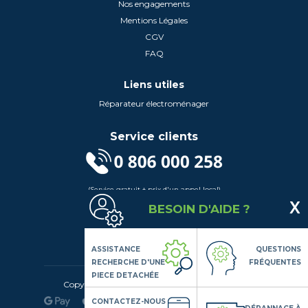
Nos engagements
Mentions Légales
CGV
FAQ
Liens utiles
Réparateur électroménager
Service clients
(Service gratuit + prix d'un appel local)
Lundi au Vendredi de 9h à 18h
BESOIN D'AIDE ?
Contactez-Nous
Suivez-nous
ASSISTANCE
QUESTIONS
RECHERCHE D'UNE
FRÉQUENTES
PIECE DETACHÉE
Copyright© 2020 LSDLP, Tous droits réservés
CONTACTEZ-NOUS