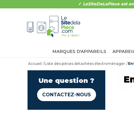
✓
LeSiteDeLaPiece est en
MARQUES D'APPAREILS
APPAREI
Accueil
Liste des pièces détachées électroménager
En
En
Une question ?
CONTACTEZ-NOUS