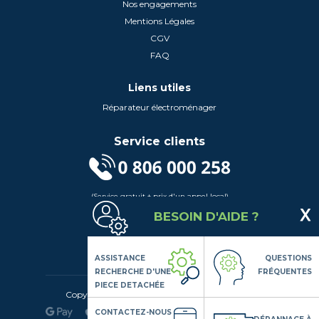
Nos engagements
Mentions Légales
CGV
FAQ
Liens utiles
Réparateur électroménager
Service clients
(Service gratuit + prix d'un appel local)
Lundi au Vendredi de 9h à 18h
BESOIN D'AIDE ?
Contactez-Nous
Suivez-nous
ASSISTANCE
QUESTIONS
RECHERCHE D'UNE
FRÉQUENTES
PIECE DETACHÉE
Copyright© 2020 LSDLP, Tous droits réservés
CONTACTEZ-NOUS