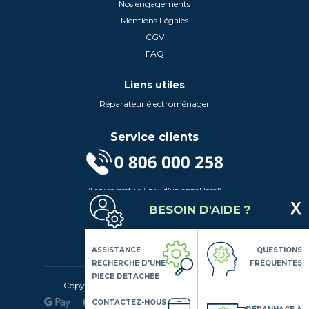
Nos engagements
Mentions Légales
CGV
FAQ
Liens utiles
Réparateur électroménager
Service clients
(Service gratuit + prix d'un appel local)
Lundi au Vendredi de 9h à 18h
BESOIN D'AIDE ?
Contactez-Nous
Suivez-nous
ASSISTANCE
QUESTIONS
RECHERCHE D'UNE
FRÉQUENTES
PIECE DETACHÉE
Copyright© 2020 LSDLP, Tous droits réservés
CONTACTEZ-NOUS