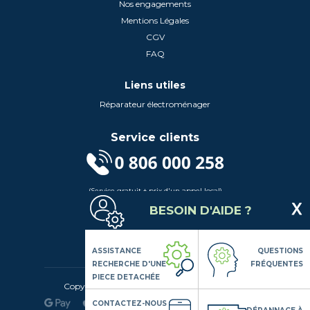
Nos engagements
Mentions Légales
CGV
FAQ
Liens utiles
Réparateur électroménager
Service clients
(Service gratuit + prix d'un appel local)
Lundi au Vendredi de 9h à 18h
BESOIN D'AIDE ?
Contactez-Nous
Suivez-nous
ASSISTANCE
QUESTIONS
RECHERCHE D'UNE
FRÉQUENTES
PIECE DETACHÉE
Copyright© 2020 LSDLP, Tous droits réservés
CONTACTEZ-NOUS