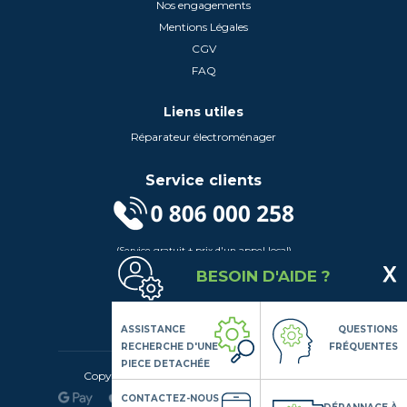
Nos engagements
Mentions Légales
CGV
FAQ
Liens utiles
Réparateur électroménager
Service clients
(Service gratuit + prix d'un appel local)
Lundi au Vendredi de 9h à 18h
BESOIN D'AIDE ?
Contactez-Nous
Suivez-nous
ASSISTANCE
QUESTIONS
RECHERCHE D'UNE
FRÉQUENTES
PIECE DETACHÉE
Copyright© 2020 LSDLP, Tous droits réservés
CONTACTEZ-NOUS