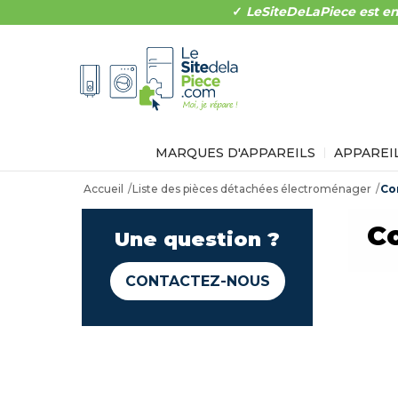
✓
LeSiteDeLaPiece est en
MARQUES D'APPAREILS
APPAREI
Accueil
Liste des pièces détachées électroménager
Co
C
Une question ?
CONTACTEZ-NOUS