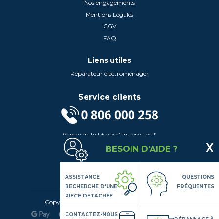
Nos engagements
Mentions Légales
CGV
FAQ
Liens utiles
Réparateur électroménager
Service clients
(Service gratuit + prix d'un appel local)
Lundi au Vendredi de 9h à 18h
BESOIN D'AIDE ?
Contactez-Nous
Suivez-nous
ASSISTANCE
QUESTIONS
RECHERCHE D'UNE
FRÉQUENTES
PIECE DETACHÉE
Copyright© 2020 LSDLP, Tous droits réservés
CONTACTEZ-NOUS