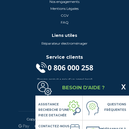
Nos engagements
Mentions Légales
CGV
FAQ
Liens utiles
Réparateur électroménager
Service clients
(Service gratuit + prix d'un appel local)
Lundi au Vendredi de 9h à 18h
BESOIN D'AIDE ?
Contactez-Nous
Suivez-nous
ASSISTANCE
QUESTIONS
RECHERCHE D'UNE
FRÉQUENTES
PIECE DETACHÉE
Copyright© 2020 LSDLP, Tous droits réservés
CONTACTEZ-NOUS