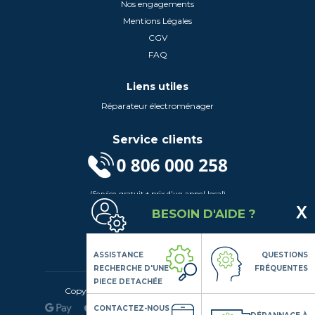
Nos engagements
Mentions Légales
CGV
FAQ
Liens utiles
Réparateur électroménager
Service clients
(Service gratuit + prix d'un appel local)
Lundi au Vendredi de 9h à 18h
BESOIN D'AIDE ?
Contactez-Nous
Suivez-nous
ASSISTANCE
QUESTIONS
RECHERCHE D'UNE
FRÉQUENTES
PIECE DETACHÉE
Copyright© 2020 LSDLP, Tous droits réservés
CONTACTEZ-NOUS