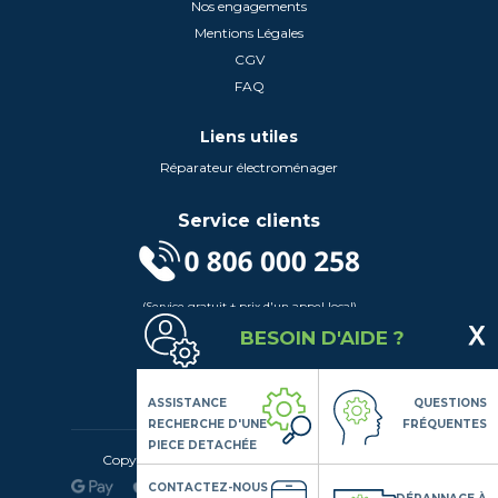
Nos engagements
Mentions Légales
CGV
FAQ
Liens utiles
Réparateur électroménager
Service clients
(Service gratuit + prix d'un appel local)
Lundi au Vendredi de 9h à 18h
BESOIN D'AIDE ?
Contactez-Nous
Suivez-nous
ASSISTANCE
QUESTIONS
RECHERCHE D'UNE
FRÉQUENTES
PIECE DETACHÉE
Copyright© 2020 LSDLP, Tous droits réservés
CONTACTEZ-NOUS