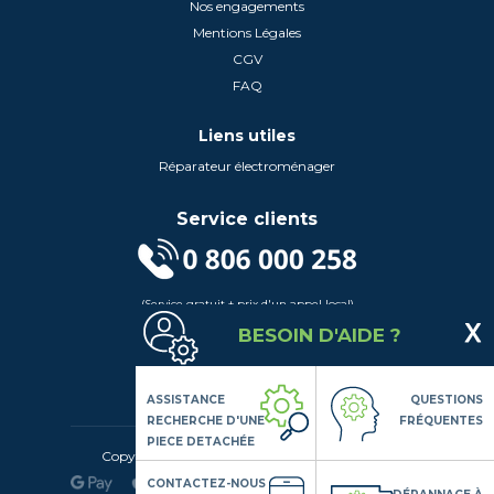
Nos engagements
Mentions Légales
CGV
FAQ
Liens utiles
Réparateur électroménager
Service clients
(Service gratuit + prix d'un appel local)
Lundi au Vendredi de 9h à 18h
BESOIN D'AIDE ?
Contactez-Nous
Suivez-nous
ASSISTANCE
QUESTIONS
RECHERCHE D'UNE
FRÉQUENTES
PIECE DETACHÉE
Copyright© 2020 LSDLP, Tous droits réservés
CONTACTEZ-NOUS