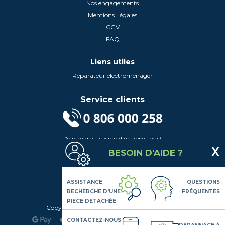
Nos engagements
Mentions Légales
CGV
FAQ
Liens utiles
Réparateur électroménager
Service clients
(Service gratuit + prix d'un appel local)
Lundi au Vendredi de 9h à 18h
BESOIN D'AIDE ?
Contactez-Nous
Suivez-nous
ASSISTANCE
QUESTIONS
RECHERCHE D'UNE
FRÉQUENTES
PIECE DETACHÉE
Copyright© 2020 LSDLP, Tous droits réservés
CONTACTEZ-NOUS