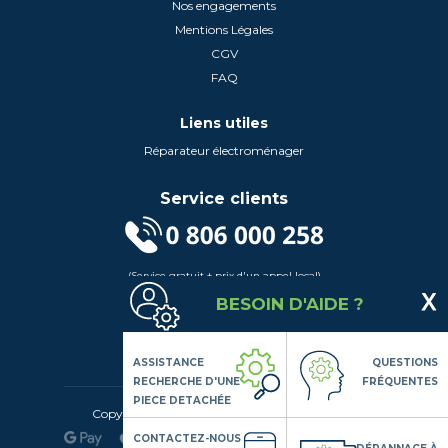
Nos engagements
Mentions Légales
CGV
FAQ
Liens utiles
Réparateur électroménager
Service clients
(Service gratuit + prix d'un appel local)
Lundi au Vendredi de 9h à 18h
BESOIN D'AIDE ?
Contactez-Nous
Suivez-nous
ASSISTANCE
QUESTIONS
RECHERCHE D'UNE
FRÉQUENTES
PIECE DETACHÉE
Copyright© 2020 LSDLP, Tous droits réservés
CONTACTEZ-NOUS