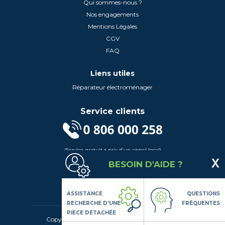
Qui sommes-nous ?
Nos engagements
Mentions Légales
CGV
FAQ
Liens utiles
Réparateur électroménager
Service clients
(Service gratuit + prix d'un appel local)
Lundi au Vendredi de 9h à 18h
BESOIN D'AIDE ?
Contactez-Nous
Suivez-nous
ASSISTANCE
QUESTIONS
RECHERCHE D'UNE
FRÉQUENTES
PIECE DETACHÉE
Copyright© 2020 LSDLP, Tous droits réservés