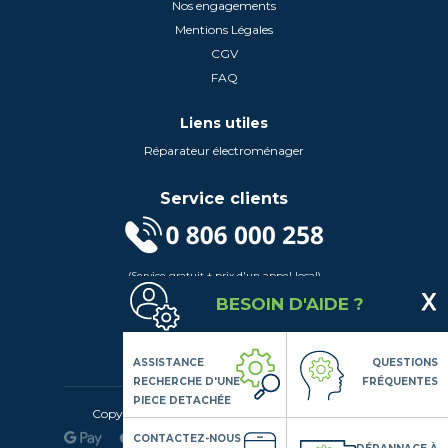
Nos engagements
Mentions Légales
CGV
FAQ
Liens utiles
Réparateur électroménager
Service clients
(Service gratuit + prix d'un appel local)
Lundi au Vendredi de 9h à 18h
BESOIN D'AIDE ?
Contactez-Nous
Suivez-nous
ASSISTANCE
QUESTIONS
RECHERCHE D'UNE
FRÉQUENTES
PIECE DETACHÉE
Copyright© 2020 LSDLP, Tous droits réservés
CONTACTEZ-NOUS