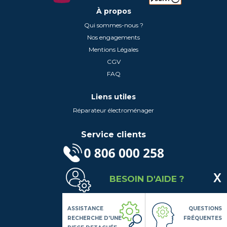
À propos
Qui sommes-nous ?
Nos engagements
Mentions Légales
CGV
FAQ
Liens utiles
Réparateur électroménager
Service clients
(Service gratuit + prix d'un appel local)
BESOIN D'AIDE ?
Lundi au Vendredi de 9h à 18h
Contactez-Nous
Suivez-nous
ASSISTANCE
QUESTIONS
RECHERCHE D'UNE
FRÉQUENTES