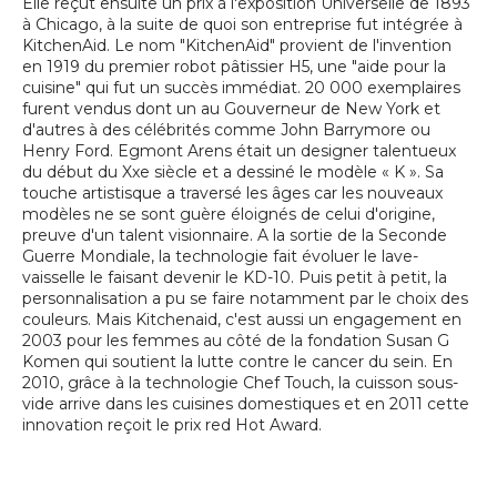
Elle reçut ensuite un prix à l'exposition Universelle de 1893
à Chicago, à la suite de quoi son entreprise fut intégrée à
KitchenAid. Le nom "KitchenAid" provient de l'invention
en 1919 du premier robot pâtissier H5, une "aide pour la
cuisine" qui fut un succès immédiat. 20 000 exemplaires
furent vendus dont un au Gouverneur de New York et
d'autres à des célébrités comme John Barrymore ou
Henry Ford. Egmont Arens était un designer talentueux
du début du Xxe siècle et a dessiné le modèle « K ». Sa
touche artistisque a traversé les âges car les nouveaux
modèles ne se sont guère éloignés de celui d'origine,
preuve d'un talent visionnaire. A la sortie de la Seconde
Guerre Mondiale, la technologie fait évoluer le lave-
vaisselle le faisant devenir le KD-10. Puis petit à petit, la
personnalisation a pu se faire notamment par le choix des
couleurs. Mais Kitchenaid, c'est aussi un engagement en
2003 pour les femmes au côté de la fondation Susan G
Komen qui soutient la lutte contre le cancer du sein. En
2010, grâce à la technologie Chef Touch, la cuisson sous-
vide arrive dans les cuisines domestiques et en 2011 cette
innovation reçoit le prix red Hot Award.