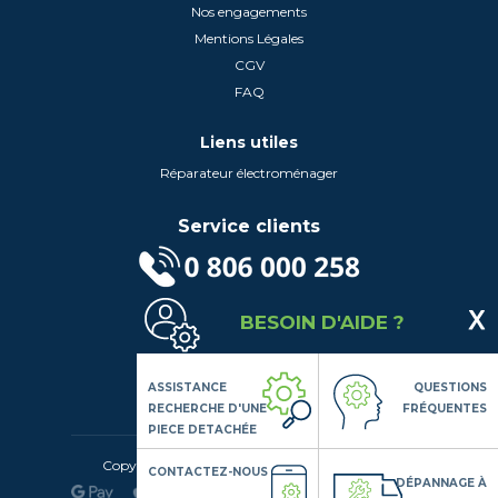
Nos engagements
Mentions Légales
CGV
FAQ
Liens utiles
Réparateur électroménager
Service clients
(Service gratuit + prix d'un appel local)
BESOIN D'AIDE ?
Lundi au Vendredi de 9h à 18h
Contactez-Nous
Suivez-nous
ASSISTANCE
QUESTIONS
RECHERCHE D'UNE
FRÉQUENTES
PIECE DETACHÉE
Copyright© 2020 LSDLP, Tous droits réservés
CONTACTEZ-NOUS
DÉPANNAGE À